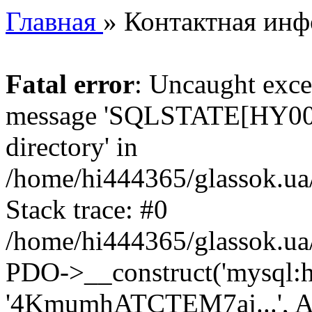
Главная
»
Контактная ин
Fatal error
: Uncaught exce
message 'SQLSTATE[HY000]
directory' in
/home/hi444365/glassok.ua
Stack trace: #0
/home/hi444365/glassok.ua
PDO->__construct('mysql:host
'4KmumhATCTEM7aj...', A