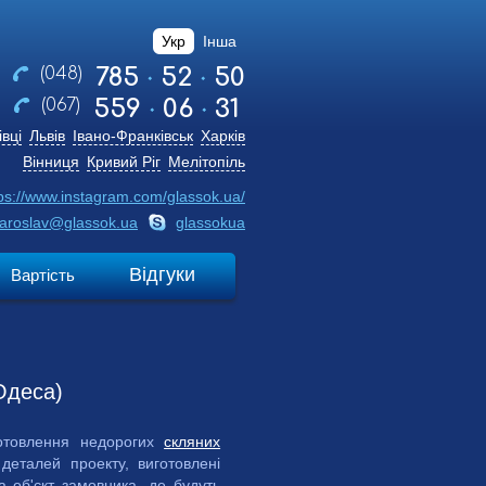
Укр
Інша
785
52
50
(048)
559
06
31
(067)
вці
Львів
Івано-Франківськ
Харків
Вінниця
Кривий Ріг
Мелітопіль
ps://www.instagram.com/glassok.ua/
jaroslav@glassok.ua
glassokua
Відгуки
Вартість
Одеса)
готовлення недорогих
скляних
 деталей проекту, виготовлені
а об'єкт замовника, де будуть