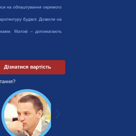
урси на облаштування окремого
рхітектуру будівлі. Дозволи на
никами. Матові – допомагають
Дізнатися вартість
тання?