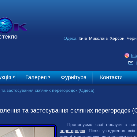
Одеса
Київ
Миколаїв
Херсон
Черні
htt
кцiя
Галерея
Фурнітура
Контакти
 та застосування скляних перегородок (Одеса)
влення та застосування скляних перегородок (
Пропонуємо свої послуги з ви
перегородок
. Після узгодження всіх
скляні перегородки доставляються н