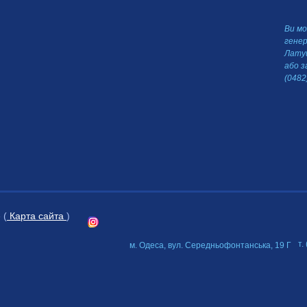
Ви м
гене
Латуш
або 
(0482
 (
Карта сайта
)
т.
м. Одеса, вул. Середньофонтанська, 19 Г