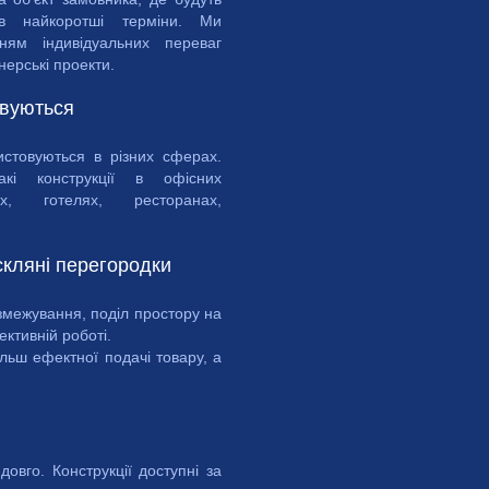
в найкоротші терміни. Ми
ням індивідуальних переваг
ерські проекти.
овуються
истовуються в різних сферах.
акі конструкції в офісних
х, готелях, ресторанах,
скляні перегородки
змежування, поділ простору на
ктивній роботі.
ільш ефектної подачі товару, а
довго. Конструкції доступні за