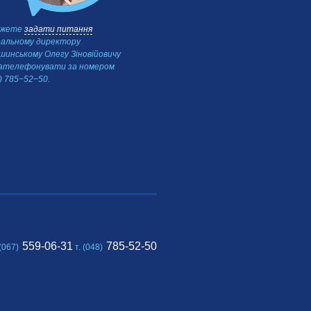
ожете
задати питання
Ви можете
задати питання
До
ральному директору
технічних наук (Одеський
инському Олегу Зіновійовичу
національний політехнічний
зателефонувати за номером
університет) позаштатному
) 785−52−50.
співробітникові Корольову Оле
Вікторовичу або зателефонува
номером (0482) 785−52−50.
559-06-31
785-52-50
 (067)
т. (048)