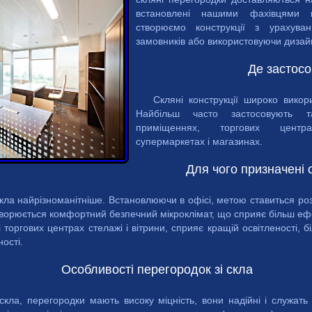
встановлені нашими фахівцями 
створюємо конструкції з урахуван
замовників або використовуючи дизайн
Де застос
Скляні конструкції широко викор
Найбільш часто застосовують т
приміщеннях, торгових центра
супермаркетах і магазинах.
Для чого призначені 
кла найрізноманітніше. Встановлюючи в офісі, метою ставиться ро
творюється комфортний безпечний мікроклімат, що сприяє більш ефе
 торгових центрах стелажі і вітрини, сприяє кращій освітленості, б
ості.
Особливості перегородок зі скла
 скла, перегородки мають високу міцність, вони надійні і служать 